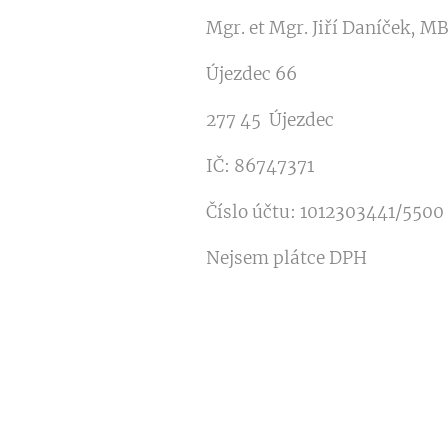
Mgr. et Mgr. Jiří Daníček, M
Újezdec 66
277 45 Újezdec
IČ: 86747371
Číslo účtu: 1012303441/5500
Nejsem plátce DPH