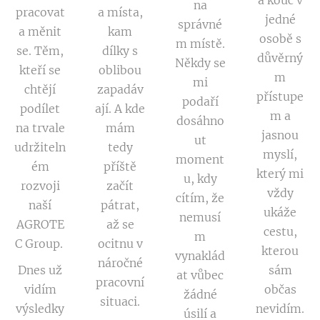
a kouč v
na
pracovat
a místa,
jedné
správné
a měnit
kam
osobě s
m místě.
se. Těm,
dílky s
důvěrný
Někdy se
kteří se
oblibou
m
mi
chtějí
zapadáv
přístupe
podaří
podílet
ají. A kde
m a
dosáhno
na trvale
mám
jasnou
ut
udržiteln
tedy
myslí,
moment
ém
příště
který mi
u, kdy
rozvoji
začít
vždy
cítím, že
naší
pátrat,
ukáže
nemusí
AGROTE
až se
cestu,
m
C Group.
ocitnu v
kterou
vynaklád
náročné
Dnes už
sám
at vůbec
pracovní
vidím
občas
žádné
situaci.
výsledky
nevidím.
úsilí a