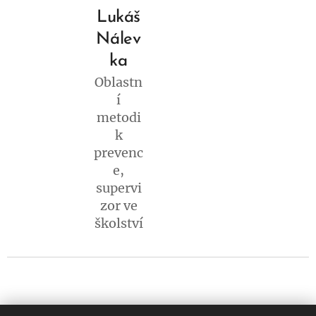
Lukáš
Nálev
ka
Oblastn
í
metodi
k
prevenc
e,
supervi
zor ve
školství