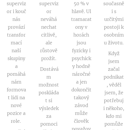
superviz
superviz
50 % v
současně
or i kouč
or
hlavě. Ul
i s
nás
neváhá
tramarat
určitými
provází
nechat
ony v
postoji k
transfor
citlivě,
horách
osobním
mací
ale
jsou
u životu.
naší
růstově
fyzicky i
Když
skupiny
prožít.
psychick
jsem
a
y hodně
Dostává
začal
pomáhá
náročné
m
podnikat
nám
a jen
možnost
, věděl
formova
dokončit
poskláda
jsem, že
t lidi na
takový
t si
potřebuj
nové
závod
výsledek
i někoho,
pozice a
může
za
kdo mi
role.
člověk
pomoci
pomůže
považov