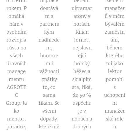
m třetím
ní práce
běhám
školení
rokem. P
dostává
ultramar
manažer
omáhá
m s
atony v
ů v mém
nám v
partners
horách.
bývalém
osobním
kým
Kilian
zaměstn
rozvoji a
nadhlede
Jornet,
ání,
růstu na
m,
nejslavn
během
všech
humore
ější
kterého
úrovních
m i
horský
mi jako
manage
vážností
běžec a
lektor
mentu
zpátky
skialpini
pomohl
AGROTE
to, co
sta, říká,
s
C
sama
že 50 %
uchopení
Group. Ja
říkám. Se
úspěchu
m
ko
všemi
je v
manažer
mentor,
dopady,
nohách a
ské role
poradce,
které mě
druhých
a