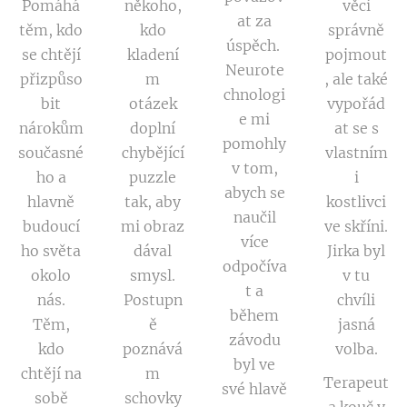
Pomáhá
někoho,
věci
at za
těm, kdo
kdo
správně
úspěch.
se chtějí
kladení
pojmout
Neurote
přizpůso
m
, ale také
chnologi
bit
otázek
vypořád
e mi
nárokům
doplní
at se s
pomohly
současné
chybějící
vlastním
v tom,
ho a
puzzle
i
abych se
hlavně
tak, aby
kostlivci
naučil
budoucí
mi obraz
ve skříni.
více
ho světa
dával
Jirka byl
odpočíva
okolo
smysl.
v tu
t a
nás.
Postupn
chvíli
během
Těm,
ě
jasná
závodu
kdo
poznává
volba.
byl ve
chtějí na
m
Terapeut
své hlavě
sobě
schovky