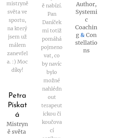
mistryně
Author,
ě nabízí.
Systemi
světa ve
Pan
c
sportu,
Daníček
Coachin
na který
mi totiž
g
&
Con
jsem už
pomáhá
stellatio
málem
pojmeno
ns
zanevřel
vat, co
a. :) Moc
by navíc
díky!
bylo
možné
nahlédn
Petra
out
Pískat
terapeut
ickou či
á
koučova
Mistryn
cí
ě světa