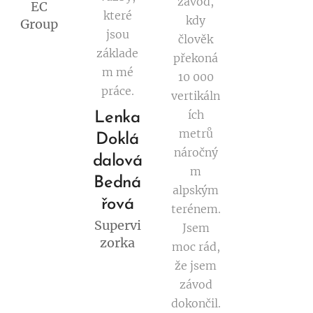
závod,
EC
které
kdy
Group
jsou
člověk
základe
překoná
m mé
10 000
práce.
vertikáln
ích
Lenka
metrů
Doklá
náročný
dalová
m
Bedná
alpským
řová
terénem.
Supervi
Jsem
zorka
moc rád,
že jsem
závod
dokončil.