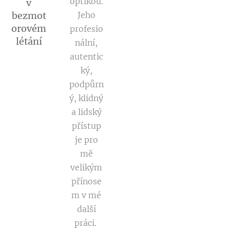
optikou.
v
bezmot
Jeho
orovém
profesio
létání
nální,
autentic
ký,
podpůrn
ý, klidný
a lidský
přístup
je pro
mě
velikým
přínose
m v mé
další
práci.