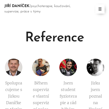
JIŘÍ DANÍČEK
/psychoterapie, koučování,
supervize, práce s týmy
Reference
Spolupra
Během
Jsem
Jirku
cujeme s
superviz
student
jsem
Jirkou
e vlastní
fyziotera
poznal
Daníčke
superviz
pie a rád
na