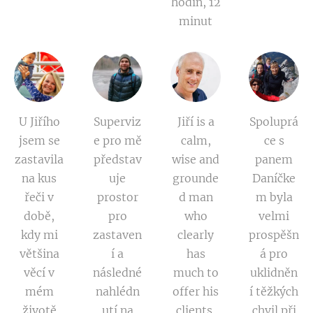
hodin, 12
minut
U Jiřího
Superviz
Jiří is a
Spoluprá
jsem se
e pro mě
calm,
ce s
zastavila
představ
wise and
panem
na kus
uje
grounde
Daníčke
řeči v
prostor
d man
m byla
době,
pro
who
velmi
kdy mi
zastaven
clearly
prospěšn
většina
í a
has
á pro
věcí v
následné
much to
uklidněn
mém
nahlédn
offer his
í těžkých
životě
utí na
clients.
chvil při