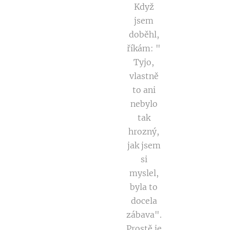
Když
jsem
doběhl,
říkám: "
Tyjo,
vlastně
to ani
nebylo
tak
hrozný,
jak jsem
si
myslel,
byla to
docela
zábava".
Prostě je