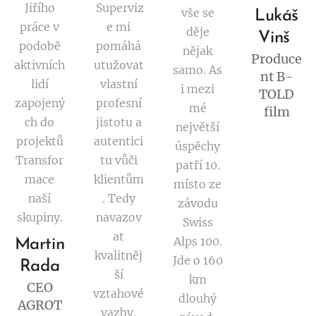
Jiřího
Superviz
vše se
Lukáš
práce v
e mi
děje
Vinš
podobě
pomáhá
nějak
Produce
aktivních
utužovat
samo. As
nt B-
lidí
vlastní
i mezi
TOLD
zapojený
profesní
mé
film
ch do
jistotu a
největší
projektů
autentici
úspěchy
Transfor
tu vůči
patří 10.
mace
klientům
místo ze
naší
. Tedy
závodu
skupiny.
navazov
Swiss
at
Alps 100.
Martin
kvalitněj
Jde o 160
Rada
ší
km
CEO
vztahové
dlouhý
AGROT
vazby,