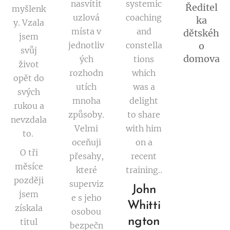
nasvítit
systemic
Ředitel
myšlenk
uzlová
coaching
ka
y. Vzala
místa v
and
dětskéh
jsem
jednotliv
constella
o
svůj
domova
ých
tions
život
rozhodn
which
opět do
utích
was a
svých
mnoha
delight
rukou a
způsoby.
to share
nevzdala
Velmi
with him
to.
oceňuji
on a
O tři
přesahy,
recent
měsíce
které
training..
později
superviz
John
jsem
e s jeho
Whitti
získala
osobou
ngton
titul
bezpečn