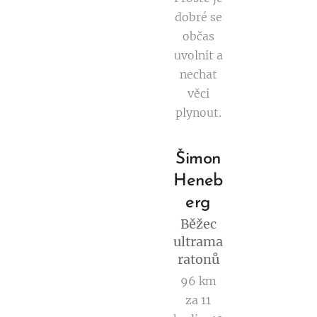
dobré se
občas
uvolnit a
nechat
věci
plynout.
Šimon
Heneb
erg
Běžec
ultrama
ratonů
96 km
za 11