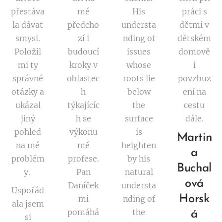
přestáva
mé
His
práci s
la dávat
předcho
understa
dětmi v
smysl.
zí i
nding of
dětském
Položil
budoucí
issues
domově
mi ty
kroky v
whose
i
správné
oblastec
roots lie
povzbuz
otázky a
h
below
ení na
ukázal
týkajícíc
the
cestu
jiný
h se
surface
dále.
pohled
výkonu
is
Martin
na mé
mé
heighten
a
problém
profese.
by his
Buchal
y.
Pan
natural
ová
Daníček
understa
Uspořád
Horsk
mi
nding of
ala jsem
pomáhá
the
á
si